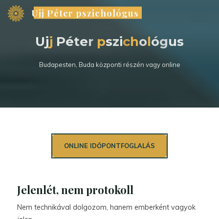
Skip
Ujj Péter pszichológus
to
content
U
j
j
j
P
é
t
e
r
p
p
s
z
i
c
c
h
h
o
l
ó
g
u
s
Budapesten, Buda központi részén vagy online
ONLINE IDŐPONTFOGLALÁS
Jelenlét, nem protokoll
Nem technikával dolgozom, hanem emberként vagyok