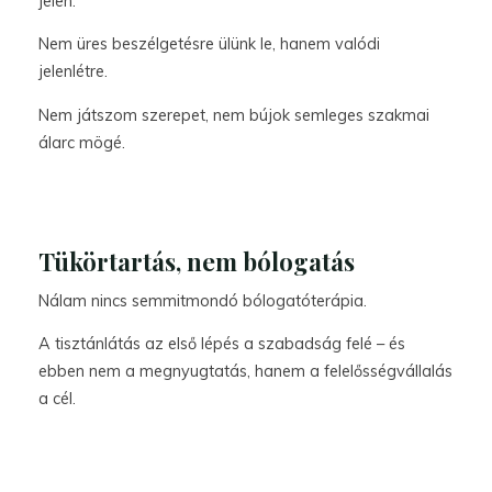
jelen.
Nem üres beszélgetésre ülünk le, hanem valódi
jelenlétre.
Nem játszom szerepet, nem bújok semleges szakmai
álarc mögé.
Tükörtartás, nem bólogatás
Nálam nincs semmitmondó bólogatóterápia.
A tisztánlátás az első lépés a szabadság felé – és
ebben nem a megnyugtatás, hanem a felelősségvállalás
a cél.