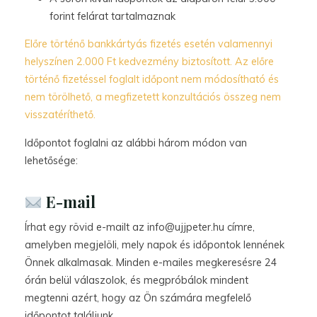
forint felárat tartalmaznak
Előre történő bankkártyás fizetés esetén valamennyi
helyszínen 2.000 Ft kedvezmény biztosított. Az előre
történő fizetéssel foglalt időpont nem módosítható és
nem törölhető, a megfizetett konzultációs összeg nem
visszatéríthető.
Időpontot foglalni az alábbi három módon van
lehetősége:
E-mail
Írhat egy rövid e-mailt az info@ujjpeter.hu címre,
amelyben megjelöli, mely napok és időpontok lennének
Önnek alkalmasak. Minden e-mailes megkeresésre 24
órán belül válaszolok, és megpróbálok mindent
megtenni azért, hogy az Ön számára megfelelő
időpontot találjunk.