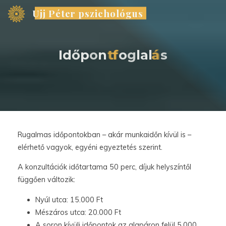
Skip
Ujj Péter pszichológus
to
content
I
d
ő
p
o
n
t
t
f
f
o
g
l
a
l
á
á
s
Rugalmas időpontokban – akár munkaidőn kívül is –
elérhető vagyok, egyéni egyeztetés szerint.
A konzultációk időtartama 50 perc, díjuk helyszíntől
függően változik:
Nyúl utca: 15.000 Ft
Mészáros utca: 20.000 Ft
A soron kívüli időpontok az alapáron felül 5.000