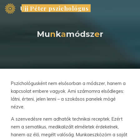
Skip
Ujj Péter pszichológus
to
content
M
u
n
k
a
a
m
ó
d
s
z
e
e
r
Pszichológusként nem elsősorban a módszer, hanem a
kapcsolat embere vagyok. Ami számomra elsődleges:
látni, érteni, jelen lenni – a szokásos panelek mögé
nézve.
A szenvedésre nem adhatók technikai receptek. Ezért
nem a sematikus, medikalizált elméletek érdekelnek,
hanem az élő, megélt valóság. Munkaeszközöm a saját